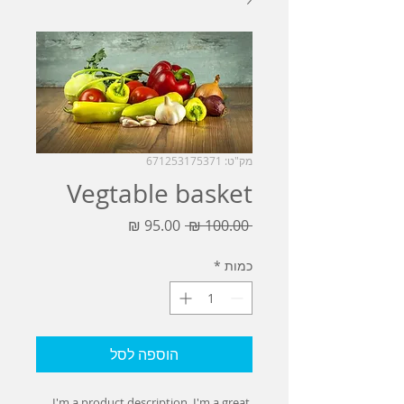
מק"ט: 671253175371
Vegtable basket
מחיר
מחיר
 ‏100.00 ‏₪ 
רגיל
מבצע
כמות
*
הוספה לסל
I'm a product description. I'm a great 